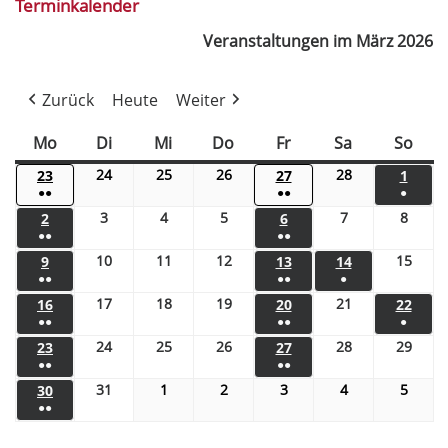
Terminkalender
Veranstaltungen im März 2026
Zurück
Heute
Weiter
Mo
Di
Mi
Do
Fr
Sa
So
24
25
26
28
23
27
1
●●
●●
●
3
4
5
7
8
2
6
●●
●●
10
11
12
15
9
13
14
●●
●●
●
17
18
19
21
16
20
22
●●
●●
●
24
25
26
28
29
23
27
●●
●●
31
1
2
3
4
5
30
●●