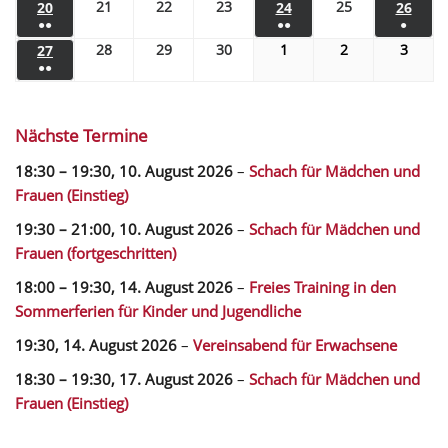
21
22
23
25
20
24
26
●●
●●
●
28
29
30
1
2
3
27
●●
Nächste Termine
18:30
–
19:30
,
10. August 2026
–
Schach für Mädchen und
Frauen (Einstieg)
19:30
–
21:00
,
10. August 2026
–
Schach für Mädchen und
Frauen (fortgeschritten)
18:00
–
19:30
,
14. August 2026
–
Freies Training in den
Sommerferien für Kinder und Jugendliche
19:30,
14. August 2026
–
Vereinsabend für Erwachsene
18:30
–
19:30
,
17. August 2026
–
Schach für Mädchen und
Frauen (Einstieg)