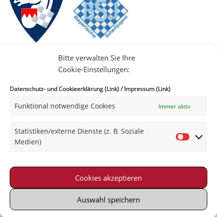
Bitte verwalten Sie Ihre
Cookie-Einstellungen:
Datenschutz- und Cookieerklärung (Link)
/
Impressum (Link)
Funktional notwendige Cookies
Immer aktiv
IIII
Statistiken/externe Dienste (z. B. Soziale
Medien)
Cookies akzeptieren
Impressum
|
Datenschutz
|
Kontakt
|
Satzung
© 2021-2026 Schachklub Schweinfurt 2000 e. V.
Auswahl speichern
Powered by Wordpress with Neve-Theme