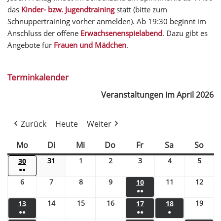
das
Kinder- bzw. Jugendtraining
statt (bitte zum
Schnuppertraining vorher anmelden). Ab 19:30 beginnt im
Anschluss der offene
Erwachsenenspielabend
. Dazu gibt es
Angebote für
Frauen und Mädchen
.
Terminkalender
Veranstaltungen im April 2026
Zurück
Heute
Weiter
Mo
Di
Mi
Do
Fr
Sa
So
31
1
2
3
4
5
30
●●
6
7
8
9
11
12
10
●●
14
15
16
19
13
17
18
●●
●●
●