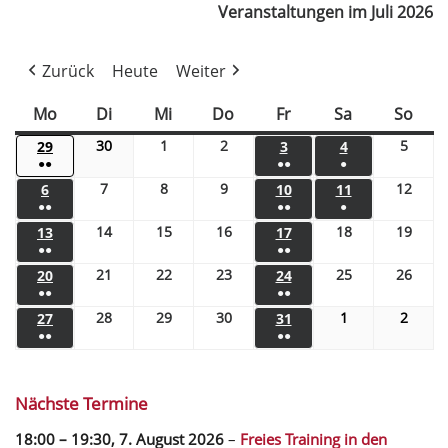
Veranstaltungen im Juli 2026
Zurück
Heute
Weiter
Mo
Di
Mi
Do
Fr
Sa
So
30
1
2
5
29
3
4
●●
●●
●
7
8
9
12
6
10
11
●●
●●
●
14
15
16
18
19
13
17
●●
●●
21
22
23
25
26
20
24
●●
●●
28
29
30
1
2
27
31
●●
●●
Nächste Termine
18:00
–
19:30
,
7. August 2026
–
Freies Training in den