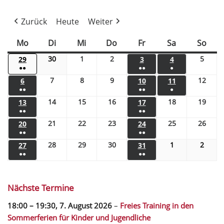
Zurück
Heute
Weiter
Mo
Di
Mi
Do
Fr
Sa
So
30
1
2
5
29
3
4
●●
●●
●
7
8
9
12
6
10
11
●●
●●
●
14
15
16
18
19
13
17
●●
●●
21
22
23
25
26
20
24
●●
●●
28
29
30
1
2
27
31
●●
●●
Nächste Termine
18:00
–
19:30
,
7. August 2026
–
Freies Training in den
Sommerferien für Kinder und Jugendliche