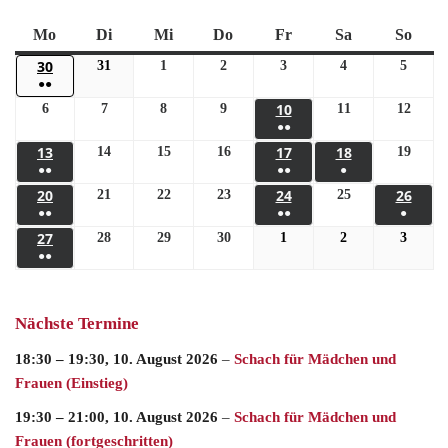
Mo
Di
Mi
Do
Fr
Sa
So
30
31
1
2
3
4
5
●●
10
6
7
8
9
11
12
●●
13
17
18
14
15
16
19
●●
●●
●
20
24
26
21
22
23
25
●●
●●
●
27
28
29
30
1
2
3
●●
Nächste Termine
18:30
–
19:30
,
10. August 2026
–
Schach für Mädchen und
Frauen (Einstieg)
19:30
–
21:00
,
10. August 2026
–
Schach für Mädchen und
Frauen (fortgeschritten)