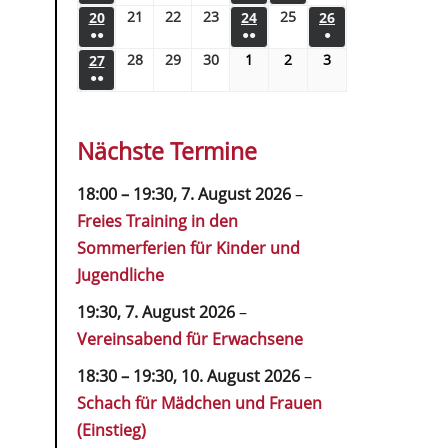
21
22
23
25
20
24
26
●●
●●
●
28
29
30
1
2
3
27
●●
Nächste Termine
18:00
–
19:30
,
7. August 2026
–
Freies Training in den
Sommerferien für Kinder und
Jugendliche
19:30,
7. August 2026
–
Vereinsabend für Erwachsene
18:30
–
19:30
,
10. August 2026
–
Schach für Mädchen und Frauen
(Einstieg)