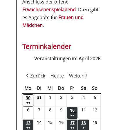
Anschluss der offene
Erwachsenenspielabend
. Dazu gibt
es Angebote für
Frauen und
Mädchen
.
Terminkalender
Veranstaltungen im April 2026
Zurück
Heute
Weiter
Mo
Di
Mi
Do
Fr
Sa
So
31
1
2
3
4
5
30
●●
6
7
8
9
11
12
10
●●
14
15
16
19
13
17
18
●●
●●
●