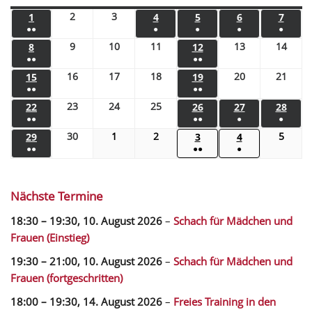
2
3
1
4
5
6
7
●●
●
●
●
●
9
10
11
13
14
8
12
●●
●●
16
17
18
20
21
15
19
●●
●●
23
24
25
22
26
27
28
●●
●●
●
●
30
1
2
5
29
3
4
●●
●●
●
Nächste Termine
18:30
–
19:30
,
10. August 2026
–
Schach für Mädchen und
Frauen (Einstieg)
19:30
–
21:00
,
10. August 2026
–
Schach für Mädchen und
Frauen (fortgeschritten)
18:00
–
19:30
,
14. August 2026
–
Freies Training in den