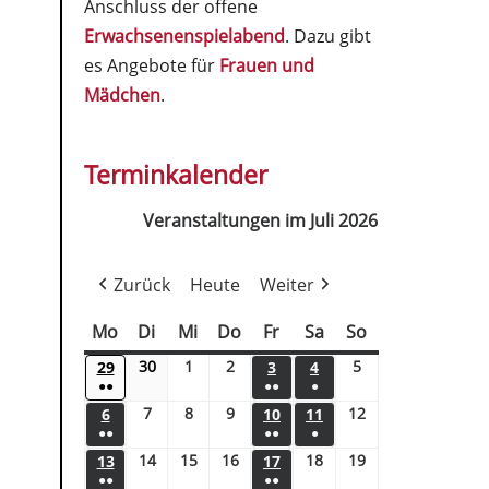
Anschluss der offene
Erwachsenenspielabend
. Dazu gibt
es Angebote für
Frauen und
Mädchen
.
Terminkalender
Veranstaltungen im Juli 2026
Zurück
Heute
Weiter
Mo
Di
Mi
Do
Fr
Sa
So
30
1
2
5
29
3
4
●●
●●
●
7
8
9
12
6
10
11
●●
●●
●
14
15
16
18
19
13
17
●●
●●