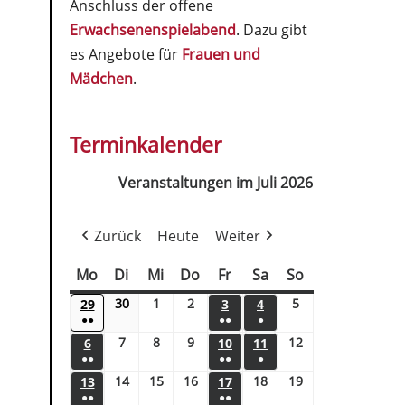
Anschluss der offene
Erwachsenenspielabend
. Dazu gibt
es Angebote für
Frauen und
Mädchen
.
Terminkalender
Veranstaltungen im Juli 2026
Zurück
Heute
Weiter
Mo
Di
Mi
Do
Fr
Sa
So
30
1
2
5
29
3
4
●●
●●
●
7
8
9
12
6
10
11
●●
●●
●
14
15
16
18
19
13
17
●●
●●