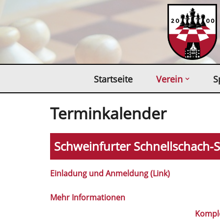
Zum
Inhalt
springen
Startseite
Verein
S
Terminkalender
Schweinfurter Schnellschach-S
Einladung und Anmeldung (Link)
Mehr Informationen
Kompl