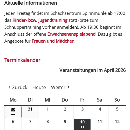
Aktuelle Informationen
Jeden Freitag findet im Schachzentrum Spinnmühle ab 17:00
das
Kinder- bzw. Jugendtraining
statt (bitte zum
Schnuppertraining vorher anmelden). Ab 19:30 beginnt im
Anschluss der offene
Erwachsenenspielabend
. Dazu gibt es
Angebote für
Frauen und Mädchen
.
Terminkalender
Veranstaltungen im April 2026
Zurück
Heute
Weiter
Mo
Di
Mi
Do
Fr
Sa
So
31
1
2
3
4
5
30
●●
6
7
8
9
11
12
10
●●