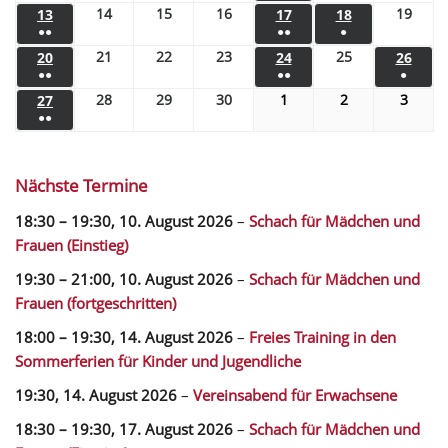
14
15
16
19
13
17
18
●●
●●
●
21
22
23
25
20
24
26
●●
●●
●
28
29
30
1
2
3
27
●●
Nächste Termine
18:30
–
19:30
,
10. August 2026
–
Schach für Mädchen und
Frauen (Einstieg)
19:30
–
21:00
,
10. August 2026
–
Schach für Mädchen und
Frauen (fortgeschritten)
18:00
–
19:30
,
14. August 2026
–
Freies Training in den
Sommerferien für Kinder und Jugendliche
19:30,
14. August 2026
–
Vereinsabend für Erwachsene
18:30
–
19:30
,
17. August 2026
–
Schach für Mädchen und