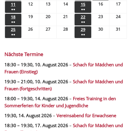
12
13
14
16
17
11
15
●●
●●
19
20
21
23
24
18
22
●●
●●
26
27
28
30
31
25
29
●●
●●
Nächste Termine
18:30
–
19:30
,
10. August 2026
–
Schach für Mädchen und
Frauen (Einstieg)
19:30
–
21:00
,
10. August 2026
–
Schach für Mädchen und
Frauen (fortgeschritten)
18:00
–
19:30
,
14. August 2026
–
Freies Training in den
Sommerferien für Kinder und Jugendliche
19:30,
14. August 2026
–
Vereinsabend für Erwachsene
18:30
–
19:30
,
17. August 2026
–
Schach für Mädchen und