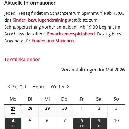
Aktuelle Informationen
Jeden Freitag findet im Schachzentrum Spinnmühle ab 17:00
das
Kinder- bzw. Jugendtraining
statt (bitte zum
Schnuppertraining vorher anmelden). Ab 19:30 beginnt im
Anschluss der offene
Erwachsenenspielabend
. Dazu gibt es
Angebote für
Frauen und Mädchen
.
Terminkalender
Veranstaltungen im Mai 2026
Zurück
Heute
Weiter
Mo
Di
Mi
Do
Fr
Sa
So
28
29
30
1
2
3
27
●●
5
6
7
10
4
8
9
●●
●●
●