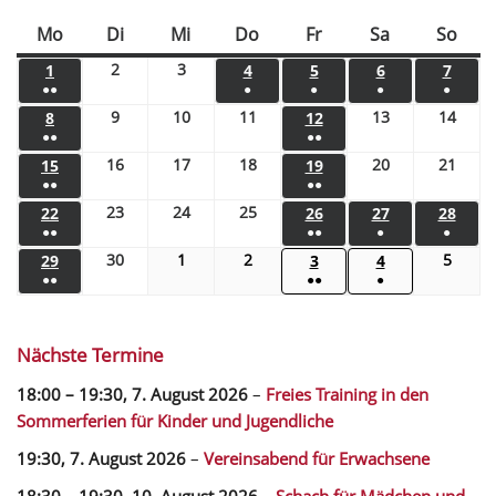
Mo
Di
Mi
Do
Fr
Sa
So
2
3
1
4
5
6
7
●●
●
●
●
●
9
10
11
13
14
8
12
●●
●●
16
17
18
20
21
15
19
●●
●●
23
24
25
22
26
27
28
●●
●●
●
●
30
1
2
5
29
3
4
●●
●●
●
Nächste Termine
18:00
–
19:30
,
7. August 2026
–
Freies Training in den
Sommerferien für Kinder und Jugendliche
19:30,
7. August 2026
–
Vereinsabend für Erwachsene
18:30
–
19:30
,
10. August 2026
–
Schach für Mädchen und