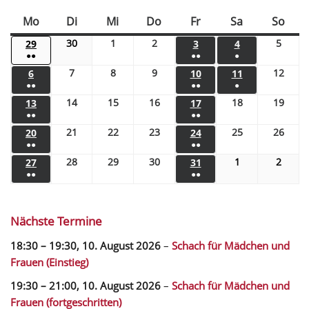
Mo
Di
Mi
Do
Fr
Sa
So
30
1
2
5
29
3
4
●●
●●
●
7
8
9
12
6
10
11
●●
●●
●
14
15
16
18
19
13
17
●●
●●
21
22
23
25
26
20
24
●●
●●
28
29
30
1
2
27
31
●●
●●
Nächste Termine
18:30
–
19:30
,
10. August 2026
–
Schach für Mädchen und
Frauen (Einstieg)
19:30
–
21:00
,
10. August 2026
–
Schach für Mädchen und
Frauen (fortgeschritten)