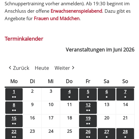
Schnuppertraining vorher anmelden). Ab 19:30 beginnt im
Anschluss der offene
Erwachsenenspielabend
. Dazu gibt es
Angebote für
Frauen und Mädchen
.
Terminkalender
Veranstaltungen im Juni 2026
Zurück
Heute
Weiter
Mo
Di
Mi
Do
Fr
Sa
So
2
3
1
4
5
6
7
●●
●
●
●
●
9
10
11
13
14
8
12
●●
●●
16
17
18
20
21
15
19
●●
●●
23
24
25
22
26
27
28
●●
●●
●
●