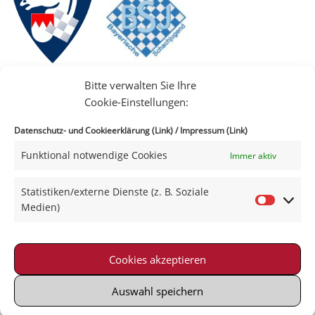
Bitte verwalten Sie Ihre
Cookie-Einstellungen:
Datenschutz- und Cookieerklärung (Link)
/
Impressum (Link)
Funktional notwendige Cookies
Immer aktiv
IIII
Statistiken/externe Dienste (z. B. Soziale
Medien)
Cookies akzeptieren
Impressum
|
Datenschutz
|
Kontakt
|
Satzung
© 2021-2026 Schachklub Schweinfurt 2000 e. V.
Auswahl speichern
Powered by Wordpress with Neve-Theme