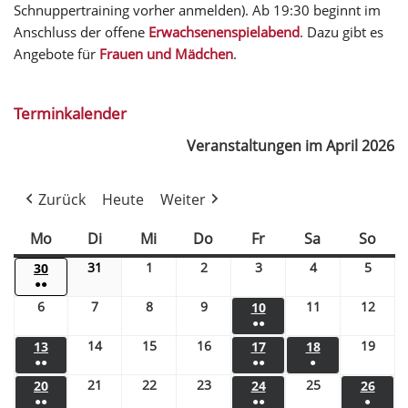
Schnuppertraining vorher anmelden). Ab 19:30 beginnt im
Anschluss der offene
Erwachsenenspielabend
. Dazu gibt es
Angebote für
Frauen und Mädchen
.
Terminkalender
Veranstaltungen im April 2026
Zurück
Heute
Weiter
Mo
Di
Mi
Do
Fr
Sa
So
31
1
2
3
4
5
30
●●
6
7
8
9
11
12
10
●●
14
15
16
19
13
17
18
●●
●●
●
21
22
23
25
20
24
26
●●
●●
●