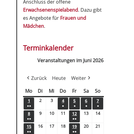
Anschluss der offene
Erwachsenenspielabend
. Dazu gibt
es Angebote für
Frauen und
Mädchen
.
Terminkalender
Veranstaltungen im Juni 2026
Zurück
Heute
Weiter
Mo
Di
Mi
Do
Fr
Sa
So
2
3
1
4
5
6
7
●●
●
●
●
●
9
10
11
13
14
8
12
●●
●●
16
17
18
20
21
15
19
●●
●●