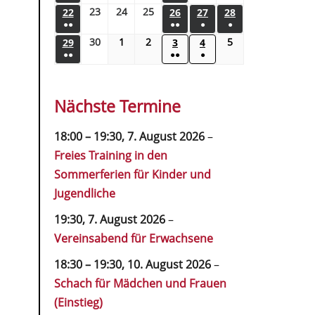
23
24
25
22
26
27
28
●●
●●
●
●
30
1
2
5
29
3
4
●●
●●
●
Nächste Termine
18:00
–
19:30
,
7. August 2026
–
Freies Training in den
Sommerferien für Kinder und
Jugendliche
19:30,
7. August 2026
–
Vereinsabend für Erwachsene
18:30
–
19:30
,
10. August 2026
–
Schach für Mädchen und Frauen
(Einstieg)