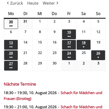
Zurück
Heute
Weiter
Mo
Di
Mi
Do
Fr
Sa
So
31
1
2
3
4
5
30
●●
6
7
8
9
11
12
10
●●
14
15
16
19
13
17
18
●●
●●
●
21
22
23
25
20
24
26
●●
●●
●
28
29
30
1
2
3
27
●●
Nächste Termine
18:30
–
19:30
,
10. August 2026
–
Schach für Mädchen und
Frauen (Einstieg)
19:30
–
21:00
,
10. August 2026
–
Schach für Mädchen und