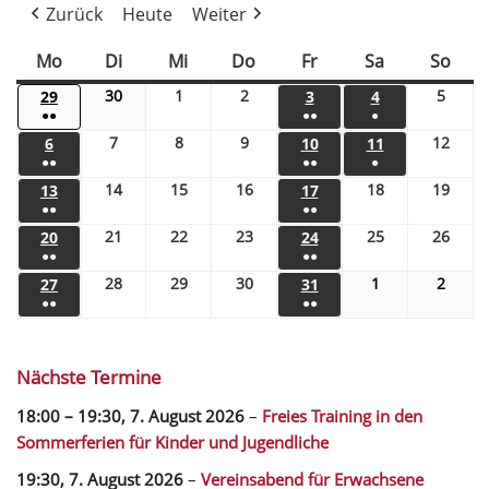
Zurück
Heute
Weiter
Mo
Di
Mi
Do
Fr
Sa
So
30
1
2
5
29
3
4
●●
●●
●
7
8
9
12
6
10
11
●●
●●
●
14
15
16
18
19
13
17
●●
●●
21
22
23
25
26
20
24
●●
●●
28
29
30
1
2
27
31
●●
●●
Nächste Termine
18:00
–
19:30
,
7. August 2026
–
Freies Training in den
Sommerferien für Kinder und Jugendliche
19:30,
7. August 2026
–
Vereinsabend für Erwachsene