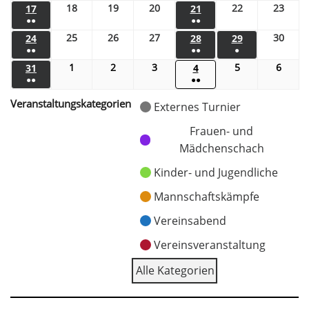
18
19
20
22
23
17
21
●●
●●
25
26
27
30
24
28
29
●●
●●
●
1
2
3
5
6
31
4
●●
●●
Veranstaltungskategorien
Externes Turnier
Frauen- und
Mädchenschach
Kinder- und Jugendliche
Mannschaftskämpfe
Vereinsabend
Vereinsveranstaltung
Alle Kategorien