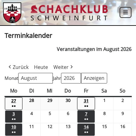
Zum
Inhalt
springen
Terminkalender
Veranstaltungen im August 2026
Zurück
Heute
Weiter
Monat
Jahr
Mo
Di
Mi
Do
Fr
Sa
So
28
29
30
1
2
27
31
●●
●●
4
5
6
8
9
3
7
●●
●●
11
12
13
15
16
10
14
●●
●●