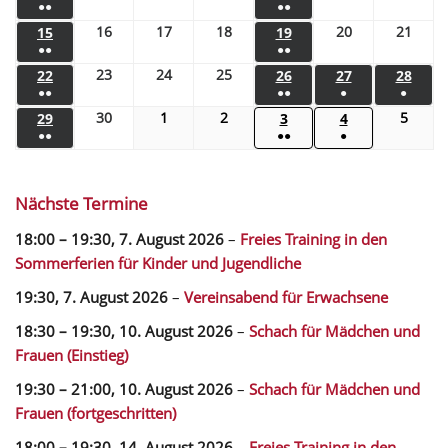
●●
●●
16
17
18
20
21
15
19
●●
●●
23
24
25
22
26
27
28
●●
●●
●
●
30
1
2
5
29
3
4
●●
●●
●
Nächste Termine
18:00
–
19:30
,
7. August 2026
–
Freies Training in den
Sommerferien für Kinder und Jugendliche
19:30,
7. August 2026
–
Vereinsabend für Erwachsene
18:30
–
19:30
,
10. August 2026
–
Schach für Mädchen und
Frauen (Einstieg)
19:30
–
21:00
,
10. August 2026
–
Schach für Mädchen und
Frauen (fortgeschritten)
18:00
–
19:30
,
14. August 2026
–
Freies Training in den