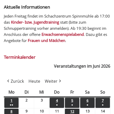
Aktuelle Informationen
Jeden Freitag findet im Schachzentrum Spinnmühle ab 17:00
das
Kinder- bzw. Jugendtraining
statt (bitte zum
Schnuppertraining vorher anmelden). Ab 19:30 beginnt im
Anschluss der offene
Erwachsenenspielabend
. Dazu gibt es
Angebote für
Frauen und Mädchen
.
Terminkalender
Veranstaltungen im Juni 2026
Zurück
Heute
Weiter
Mo
Di
Mi
Do
Fr
Sa
So
2
3
1
4
5
6
7
●●
●
●
●
●
9
10
11
13
14
8
12