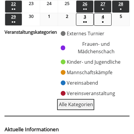
23
24
25
22
26
27
28
●●
●●
●
●
30
1
2
5
29
3
4
●●
●●
●
Veranstaltungskategorien
Externes Turnier
Frauen- und
Mädchenschach
Kinder- und Jugendliche
Mannschaftskämpfe
Vereinsabend
Vereinsveranstaltung
Alle Kategorien
Aktuelle Informationen