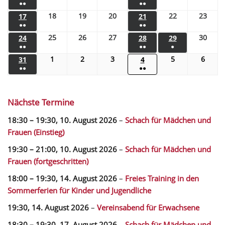
●●
●●
18
19
20
22
23
17
21
●●
●●
25
26
27
30
24
28
29
●●
●●
●
1
2
3
5
6
31
4
●●
●●
Nächste Termine
18:30
–
19:30
,
10. August 2026
–
Schach für Mädchen und
Frauen (Einstieg)
19:30
–
21:00
,
10. August 2026
–
Schach für Mädchen und
Frauen (fortgeschritten)
18:00
–
19:30
,
14. August 2026
–
Freies Training in den
Sommerferien für Kinder und Jugendliche
19:30,
14. August 2026
–
Vereinsabend für Erwachsene
18:30
–
19:30
,
17. August 2026
–
Schach für Mädchen und