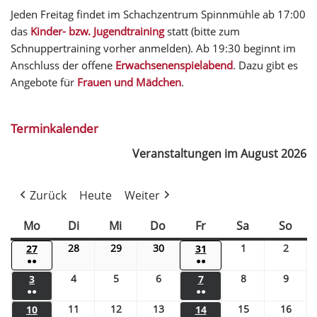
Jeden Freitag findet im Schachzentrum Spinnmühle ab 17:00
das
Kinder- bzw. Jugendtraining
statt (bitte zum
Schnuppertraining vorher anmelden). Ab 19:30 beginnt im
Anschluss der offene
Erwachsenenspielabend
. Dazu gibt es
Angebote für
Frauen und Mädchen
.
Terminkalender
Veranstaltungen im August 2026
Zurück
Heute
Weiter
Mo
Di
Mi
Do
Fr
Sa
So
28
29
30
1
2
27
31
●●
●●
4
5
6
8
9
3
7
●●
●●
11
12
13
15
16
10
14