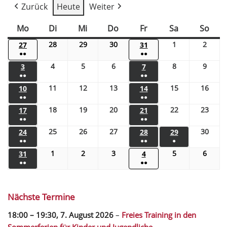
Zurück
Heute
Weiter
Mo
Di
Mi
Do
Fr
Sa
So
28
29
30
1
2
27
31
●●
●●
4
5
6
8
9
3
7
●●
●●
11
12
13
15
16
10
14
●●
●●
18
19
20
22
23
17
21
●●
●●
25
26
27
30
24
28
29
●●
●●
●
1
2
3
5
6
31
4
●●
●●
Nächste Termine
18:00
–
19:30
,
7. August 2026
–
Freies Training in den
Sommerferien für Kinder und Jugendliche