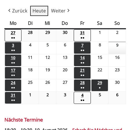
Zurück
Heute
Weiter
Mo
Di
Mi
Do
Fr
Sa
So
28
29
30
1
2
27
31
●●
●●
4
5
6
8
3
7
9
●●
●●
11
12
13
15
16
10
14
●●
●●
18
19
20
22
23
17
21
●●
●●
25
26
27
30
24
28
29
●●
●●
●
1
2
3
5
6
31
4
●●
●●
Nächste Termine
18:30
–
19:30
,
10. August 2026
–
Schach für Mädchen und