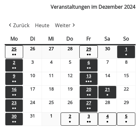
Veranstaltungen im Dezember 2024
Zurück
Heute
Weiter
Mo
Di
Mi
Do
Fr
Sa
So
26
27
28
30
25
29
1
●●
●●
●
3
4
5
7
8
2
6
●●
●●
10
11
12
14
15
9
13
●●
●●●
17
18
19
22
16
20
21
●●
●●
●
24
25
26
28
29
23
27
●●
●●
31
1
30
2
3
4
5
●●
●
●●
●
●