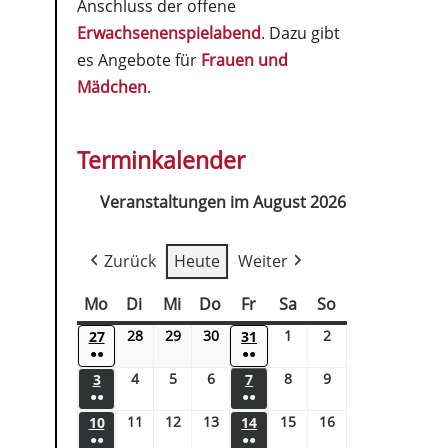
Anschluss der offene
Erwachsenenspielabend
. Dazu gibt
es Angebote für
Frauen und
Mädchen
.
Terminkalender
Veranstaltungen im August 2026
Zurück
Heute
Weiter
Mo
Di
Mi
Do
Fr
Sa
So
28
29
30
1
2
27
31
●●
●●
4
5
6
8
9
3
7
●●
●●
11
12
13
15
16
10
14
●●
●●