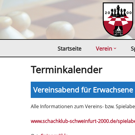
Zum
Inhalt
springen
Startseite
Verein
S
Terminkalender
Vereinsabend für Erwachsene
Alle Informationen zum Vereins- bzw. Spielaben
www.schachklub-schweinfurt-2000.de/spielab