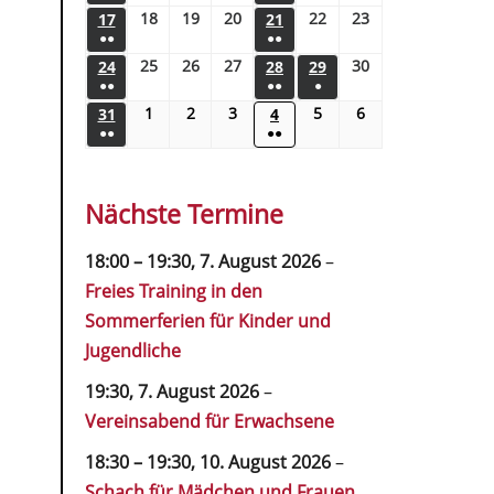
18
19
20
22
23
17
21
●●
●●
25
26
27
30
24
28
29
●●
●●
●
1
2
3
5
6
31
4
●●
●●
Nächste Termine
18:00
–
19:30
,
7. August 2026
–
Freies Training in den
Sommerferien für Kinder und
Jugendliche
19:30,
7. August 2026
–
Vereinsabend für Erwachsene
18:30
–
19:30
,
10. August 2026
–
Schach für Mädchen und Frauen