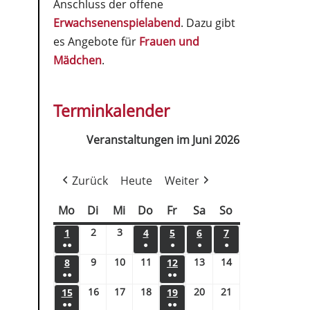
Anschluss der offene
Erwachsenenspielabend
. Dazu gibt
es Angebote für
Frauen und
Mädchen
.
Terminkalender
Veranstaltungen im Juni 2026
Zurück
Heute
Weiter
Mo
Di
Mi
Do
Fr
Sa
So
2
3
1
4
5
6
7
●●
●
●
●
●
9
10
11
13
14
8
12
●●
●●
16
17
18
20
21
15
19
●●
●●