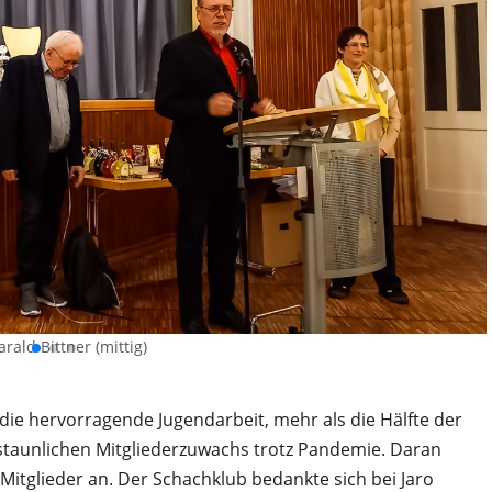
arald Bittner (mittig)
ie hervorragende Jugendarbeit, mehr als die Hälfte der
erstaunlichen Mitgliederzuwachs trotz Pandemie. Daran
Mitglieder an. Der Schachklub bedankte sich bei Jaro