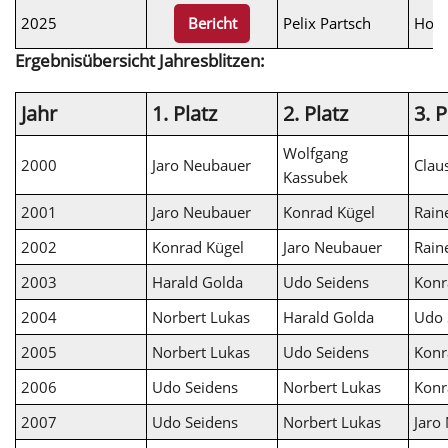
2025
Pelix Partsch
Hors
Bericht
Ergebnisübersicht Jahresblitzen:
Jahr
1. Platz
2. Platz
3. P
Wolfgang
2000
Jaro Neubauer
Clau
Kassubek
2001
Jaro Neubauer
Konrad Kügel
Rain
2002
Konrad Kügel
Jaro Neubauer
Rain
2003
Harald Golda
Udo Seidens
Konr
2004
Norbert Lukas
Harald Golda
Udo 
2005
Norbert Lukas
Udo Seidens
Konr
2006
Udo Seidens
Norbert Lukas
Konr
2007
Udo Seidens
Norbert Lukas
Jaro