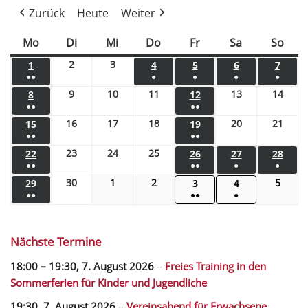
Zurück
Heute
Weiter
Mo
Di
Mi
Do
Fr
Sa
So
2
3
1
4
5
6
7
●●
●
●
●
●
9
10
11
13
14
8
12
●●
●●
16
17
18
20
21
15
19
●●
●●
23
24
25
22
26
27
28
●●
●●
●
●
30
1
2
5
29
3
4
●●
●●
●
Nächste Termine
18:00
–
19:30
,
7. August 2026
–
Freies Training in den
Sommerferien für Kinder und Jugendliche
19:30,
7. August 2026
–
Vereinsabend für Erwachsene