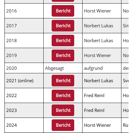
2016
Horst Wiener
Norb
Bericht
2017
Norbert Lukas
Simo
Bericht
2018
Norbert Lukas
Hors
Bericht
2019
Horst Wiener
Norb
Bericht
2020
Abgesagt
aufgrund
der
2021 (online)
Norbert Lukas
Sven
Bericht
2022
Fred Reinl
Hors
Bericht
2023
Fred Reinl
Hors
Bericht
2024
Horst Wiener
Rüdi
Bericht