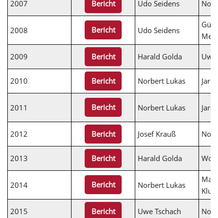
2007
Udo Seidens
Norb
Bericht
Günt
Bericht
2008
Udo Seidens
Mem
2009
Harald Golda
Uwe 
Bericht
2010
Norbert Lukas
Jaro
Bericht
Bericht
2011
Norbert Lukas
Jaro
2012
Josef Krauß
Norb
Bericht
2013
Harald Golda
Wolf
Bericht
Maxi
Bericht
2014
Norbert Lukas
Klun
2015
Uwe Tschach
Norb
Bericht