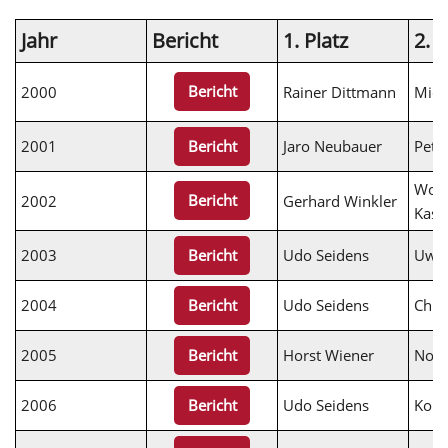
Jahr
Bericht
1. Platz
2. P
Bericht
2000
Rainer Dittmann
Mich
2001
Jaro Neubauer
Pete
Bericht
Wolf
Bericht
2002
Gerhard Winkler
Kass
2003
Udo Seidens
Uwe 
Bericht
2004
Udo Seidens
Chris
Bericht
2005
Horst Wiener
Norb
Bericht
2006
Udo Seidens
Konr
Bericht