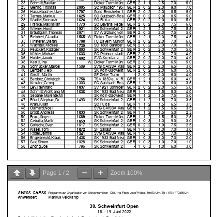
Page
1
/
2
Zoom
100%