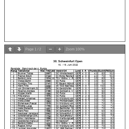
Page
1
/
2
Zoom
100%