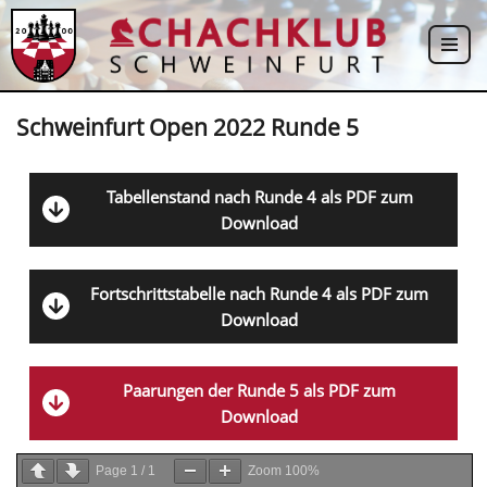
Zum
Inhalt
springen
Schweinfurt Open 2022 Runde 5
Tabellenstand nach Runde 4 als PDF zum
Download
Fortschrittstabelle nach Runde 4 als PDF zum
Download
Paarungen der Runde 5 als PDF zum
Download
Page
1
/
1
Zoom
100%