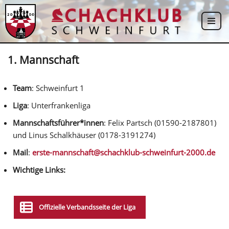
Zum
Inhalt
springen
1. Mannschaft
Team
: Schweinfurt 1
Liga
: Unterfrankenliga
Mannschaftsführer*innen
: Felix Partsch (01590-2187801)
und Linus Schalkhäuser (0178-3191274)
Mail
:
erste-mannschaft@schachklub-schweinfurt-2000.de
Wichtige Links:
Offizielle Verbandsseite der Liga