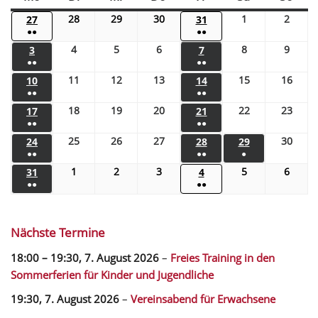
28
29
30
1
2
27
31
●●
●●
4
5
6
8
9
3
7
●●
●●
11
12
13
15
16
10
14
●●
●●
18
19
20
22
23
17
21
●●
●●
25
26
27
30
24
28
29
●●
●●
●
1
2
3
5
6
31
4
●●
●●
Nächste Termine
18:00
–
19:30
,
7. August 2026
–
Freies Training in den
Sommerferien für Kinder und Jugendliche
19:30,
7. August 2026
–
Vereinsabend für Erwachsene