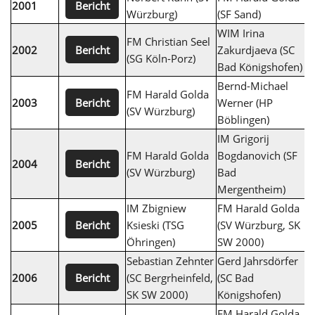
Bericht
2001
Würzburg)
(SF Sand)
S
WIM Irina
FM Christian Seel
F
Bericht
2002
Zakurdjaeva (SC
(SG Köln-Porz)
(
Bad Königshofen)
Bernd-Michael
T
FM Harald Golda
Bericht
2003
Werner (HP
B
(SV Würzburg)
Böblingen)
W
IM Grigorij
FM Harald Golda
Bogdanovich (SF
I
Bericht
2004
(SV Würzburg)
Bad
K
Mergentheim)
IM Zbigniew
FM Harald Golda
K
Bericht
2005
Ksieski (TSG
(SV Würzburg, SK
(
Öhringen)
SW 2000)
Sebastian Zehnter
Gerd Jahrsdörfer
R
Bericht
2006
(SC Bergrheinfeld,
(SC Bad
(
SK SW 2000)
Königshofen)
FM Harald Golda