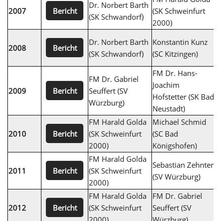
Dr. Norbert Barth
G
Bericht
2007
(SK Schweinfurt
(SK Schwandorf)
D
2000)
F
Dr. Norbert Barth
Konstantin Kunz
Bericht
2008
(
(SK Schwandorf)
(SC Kitzingen)
2
FM Dr. Hans-
FM Dr. Gabriel
Joachim
R
Bericht
2009
Seuffert (SV
Hofstetter (SK Bad
B
Würzburg)
Neustadt)
FM Harald Golda
Michael Schmid
F
Bericht
2010
(SK Schweinfurt
(SC Bad
S
2000)
Königshofen)
W
FM Harald Golda
Sebastian Zehnter
A
Bericht
2011
(SK Schweinfurt
(SV Würzburg)
(
2000)
FM Harald Golda
FM Dr. Gabriel
H
Bericht
2012
(SK Schweinfurt
Seuffert (SV
S
2000)
Würzburg)
2