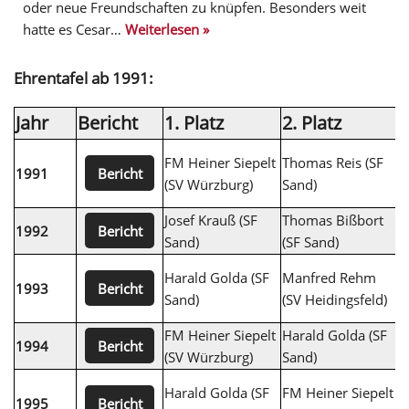
oder neue Freundschaften zu knüpfen. Besonders weit
hatte es Cesar…
Weiterlesen »
Ehrentafel ab 1991:
Jahr
Bericht
1. Platz
2. Platz
3
D
FM Heiner Siepelt
Thomas Reis (SF
Bericht
1991
H
(SV Würzburg)
Sand)
N
Josef Krauß (SF
Thomas Bißbort
H
Bericht
1992
Sand)
(SF Sand)
S
C
Harald Golda (SF
Manfred Rehm
Bericht
1993
1
Sand)
(SV Heidingsfeld)
S
FM Heiner Siepelt
Harald Golda (SF
J
Bericht
1994
(SV Würzburg)
Sand)
S
A
Harald Golda (SF
FM Heiner Siepelt
Bericht
1995
K