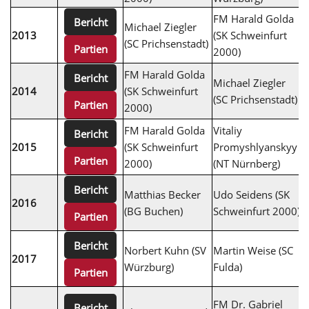
FM Harald Golda
Bericht
Michael Ziegler
N
2013
(SK Schweinfurt
(SC Prichsenstadt)
W
Partien
2000)
FM Harald Golda
M
Bericht
Michael Ziegler
2014
(SK Schweinfurt
(
(SC Prichsenstadt)
Partien
2000)
L
FM Harald Golda
Vitaliy
F
Bericht
2015
(SK Schweinfurt
Promyshlyanskyy
K
Partien
2000)
(NT Nürnberg)
K
K
Bericht
Matthias Becker
Udo Seidens (SK
2016
(
(BG Buchen)
Schweinfurt 2000)
Partien
D
Bericht
Norbert Kuhn (SV
Martin Weise (SC
T
2017
Würzburg)
Fulda)
B
Partien
F
FM Dr. Gabriel
Bericht