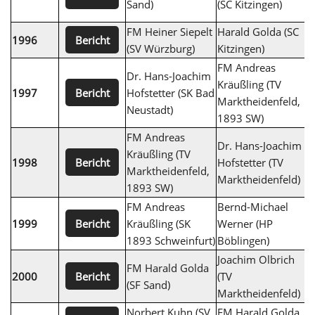
Sand)
(SC Kitzingen)
M
FM Heiner Siepelt
Harald Golda (SC
D
Bericht
1996
(SV Würzburg)
Kitzingen)
K
FM Andreas
Dr. Hans-Joachim
Kräußling (TV
N
Bericht
1997
Hofstetter (SK Bad
Marktheidenfeld,
W
Neustadt)
1893 SW)
FM Andreas
Dr. Hans-Joachim
C
Kräußling (TV
Bericht
1998
Hofstetter (TV
1
Marktheidenfeld,
Marktheidenfeld)
S
1893 SW)
FM Andreas
Bernd-Michael
G
Bericht
1999
Kräußling (SK
Werner (HP
(
1893 Schweinfurt)
Böblingen)
Joachim Olbrich
FM Harald Golda
N
Bericht
2000
(TV
(SF Sand)
W
Marktheidenfeld)
Norbert Kuhn (SV
FM Harald Golda
J