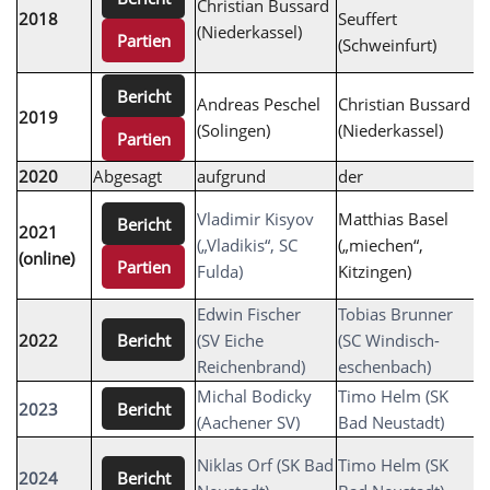
Christian Bussard
J
2018
Seuffert
(Niederkassel)
H
Partien
(Schweinfurt)
N
M
Bericht
Andreas Peschel
Christian Bussard
2019
M
(Solingen)
(Niederkassel)
Partien
G
2020
Abgesagt
aufgrund
der
C
F
Vladimir Kisyov
Matthias Basel
Bericht
2021
S
(„Vladikis“, SC
(„miechen“,
(online)
(
Partien
Fulda)
Kitzingen)
,
Edwin Fischer
Tobias Brunner
V
Bericht
2022
(SV Eiche
(SC Windisch-
(
Reichenbrand)
eschenbach)
E
Michal Bodicky
Timo Helm (SK
P
Bericht
2023
(Aachener SV)
Bad Neustadt)
B
E
Niklas Orf (SK Bad
Timo Helm (SK
Bericht
2024
(