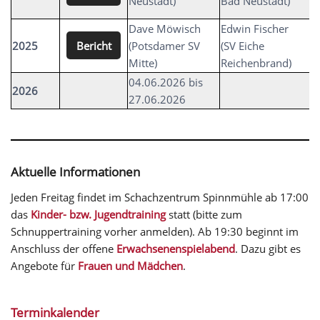
Neustadt)
Bad Neustadt)
R
Dave Möwisch
Edwin Fischer
M
Bericht
2025
(Potsdamer SV
(SV Eiche
(
Mitte)
Reichenbrand)
04.06.2026 bis
2026
27.06.2026
Aktuelle Informationen
Jeden Freitag findet im Schachzentrum Spinnmühle ab 17:00
das
Kinder- bzw. Jugendtraining
statt (bitte zum
Schnuppertraining vorher anmelden). Ab 19:30 beginnt im
Anschluss der offene
Erwachsenenspielabend
. Dazu gibt es
Angebote für
Frauen und Mädchen
.
Terminkalender