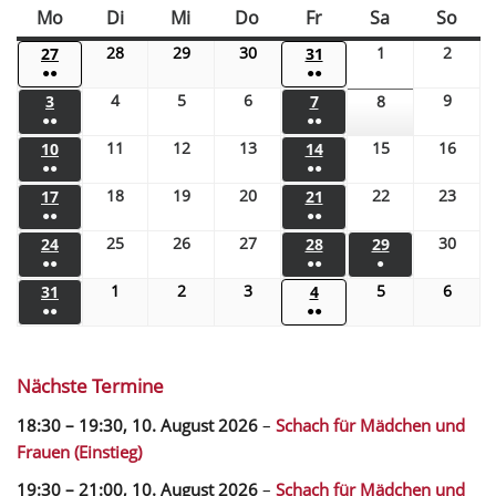
Mo
Di
Mi
Do
Fr
Sa
So
28
29
30
1
2
27
31
●●
●●
4
5
6
9
3
7
8
●●
●●
11
12
13
15
16
10
14
●●
●●
18
19
20
22
23
17
21
●●
●●
25
26
27
30
24
28
29
●●
●●
●
1
2
3
5
6
31
4
●●
●●
Nächste Termine
18:30
–
19:30
,
10. August 2026
–
Schach für Mädchen und
Frauen (Einstieg)
19:30
–
21:00
,
10. August 2026
–
Schach für Mädchen und