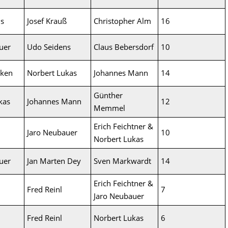
ns
Josef Krauß
Christopher Alm
16
uer
Udo Seidens
Claus Bebersdorf
10
rken
Norbert Lukas
Johannes Mann
14
Günther
kas
Johannes Mann
12
Memmel
Erich Feichtner &
Jaro Neubauer
10
Norbert Lukas
uer
Jan Marten Dey
Sven Markwardt
14
Erich Feichtner &
Fred Reinl
7
Jaro Neubauer
Fred Reinl
Norbert Lukas
6