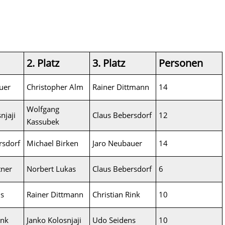
2. Platz
3. Platz
Personen
uer
Christopher Alm
Rainer Dittmann
14
Wolfgang
njaji
Claus Bebersdorf
12
Kassubek
rsdorf
Michael Birken
Jaro Neubauer
14
tner
Norbert Lukas
Claus Bebersdorf
6
ns
Rainer Dittmann
Christian Rink
10
ink
Janko Kolosnjaji
Udo Seidens
10