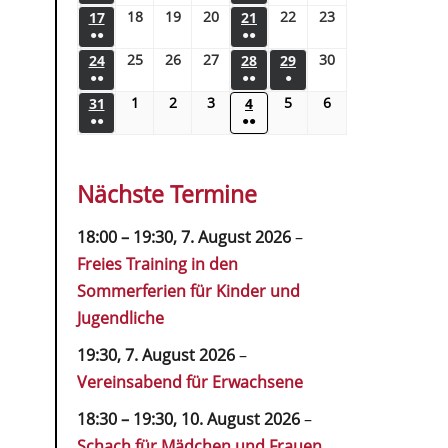
18
19
20
22
23
17
21
●●
●●
25
26
27
30
24
28
29
●●
●●
●
1
2
3
5
6
31
4
●●
●●
Nächste Termine
18:00
–
19:30
,
7. August 2026
–
Freies Training in den
Sommerferien für Kinder und
Jugendliche
19:30,
7. August 2026
–
Vereinsabend für Erwachsene
18:30
–
19:30
,
10. August 2026
–
Schach für Mädchen und Frauen