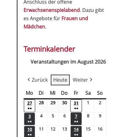
Anschluss der offene
Erwachsenenspielabend
. Dazu gibt
es Angebote für
Frauen und
Mädchen
.
Terminkalender
Veranstaltungen im August 2026
Zurück
Heute
Weiter
Mo
Di
Mi
Do
Fr
Sa
So
28
29
30
1
2
27
31
●●
●●
4
5
6
8
9
3
7
●●
●●
11
12
13
15
16
10
14
●●
●●