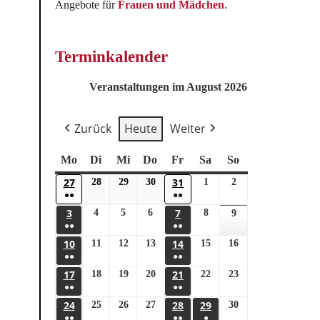
Angebote für
Frauen und Mädchen
.
Terminkalender
Veranstaltungen im August 2026
Zurück
Heute
Weiter
Mo
Di
Mi
Do
Fr
Sa
So
27
31
28
29
30
1
2
●●
●●
3
7
4
5
6
8
9
●●
●●
10
14
11
12
13
15
16
●●
●●
17
21
18
19
20
22
23
●●
●●
24
28
29
25
26
27
30
●●
●●
●