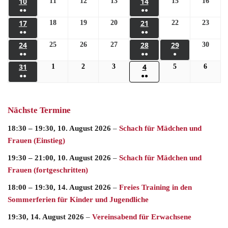
10
14
11
12
13
15
16
●●
●●
17
21
18
19
20
22
23
●●
●●
24
28
29
25
26
27
30
●●
●●
●
31
4
1
2
3
5
6
●●
●●
Nächste Termine
18:30
–
19:30
,
10. August 2026
–
Schach für Mädchen und
Frauen (Einstieg)
19:30
–
21:00
,
10. August 2026
–
Schach für Mädchen und
Frauen (fortgeschritten)
18:00
–
19:30
,
14. August 2026
–
Freies Training in den
Sommerferien für Kinder und Jugendliche
19:30,
14. August 2026
–
Vereinsabend für Erwachsene