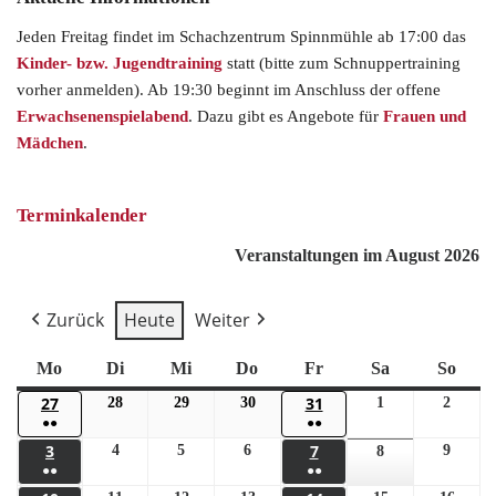
Jeden Freitag findet im Schachzentrum Spinnmühle ab 17:00 das
Kinder- bzw. Jugendtraining
statt (bitte zum Schnuppertraining
vorher anmelden). Ab 19:30 beginnt im Anschluss der offene
Erwachsenenspielabend
. Dazu gibt es Angebote für
Frauen und
Mädchen
.
Terminkalender
Veranstaltungen im August 2026
Zurück
Heute
Weiter
Mo
Di
Mi
Do
Fr
Sa
So
27
31
28
29
30
1
2
●●
●●
3
7
4
5
6
9
8
●●
●●