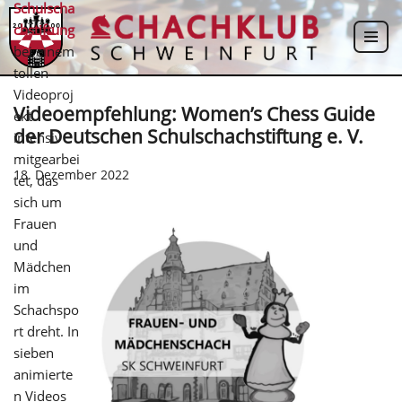
Schulscha
chstiftung
Zum
bei einem
Inhalt
tollen
springen
Videoproj
Videoempfehlung: Women’s Chess Guide
ekt
der Deutschen Schulschachstiftung e. V.
intensiv
mitgearbei
18. Dezember 2022
tet, das
sich um
Frauen
und
Mädchen
im
Schachspo
rt dreht. In
sieben
animierte
n Videos