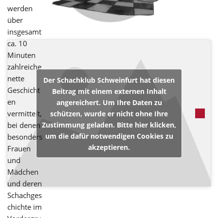
werden
über
insgesamt
ca. 10
Minuten
zahlreiche
nette
Der Schachklub Schweinfurt hat diesen
Geschicht
Beitrag mit einem externen Inhalt
en
angereichert. Um Ihre Daten zu
vermittelt,
schützen, wurde er nicht ohne Ihre
Zustimmung geladen. Bitte hier klicken,
bei denen
um die dafür notwendigen Cookies zu
besonders
akzeptieren.
Frauen
und
Mädchen
und deren
Schachges
chichte im