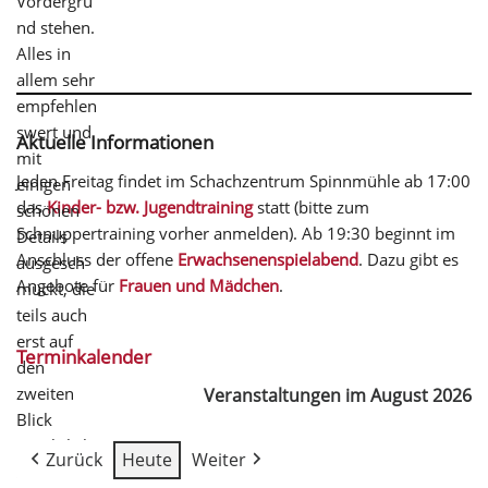
Vordergru
nd stehen.
Alles in
allem sehr
empfehlen
swert und
Aktuelle Informationen
mit
Jeden Freitag findet im Schachzentrum Spinnmühle ab 17:00
einigen
das
Kinder- bzw. Jugendtraining
statt (bitte zum
schönen
Schnuppertraining vorher anmelden). Ab 19:30 beginnt im
Details
Anschluss der offene
Erwachsenenspielabend
. Dazu gibt es
ausgesch
Angebote für
Frauen und Mädchen
.
mückt, die
teils auch
erst auf
Terminkalender
den
zweiten
Veranstaltungen im August 2026
Blick
ersichtlich
Zurück
Heute
Weiter
sind. Hier