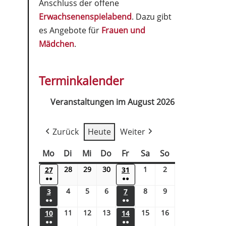
Anschluss der offene
Erwachsenenspielabend
. Dazu gibt
es Angebote für
Frauen und
Mädchen
.
Terminkalender
Veranstaltungen im August 2026
Zurück
Heute
Weiter
Mo
Di
Mi
Do
Fr
Sa
So
28
29
30
1
2
27
31
●●
●●
4
5
6
8
9
3
7
●●
●●
11
12
13
15
16
10
14
●●
●●