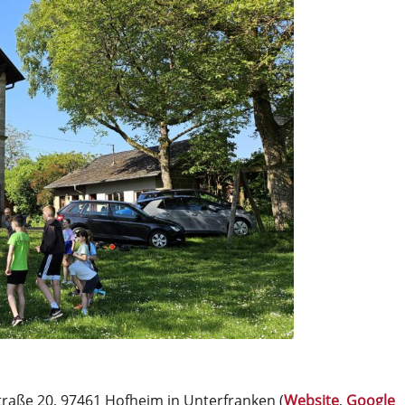
raße 20, 97461 Hofheim in Unterfranken (
Website
,
Google