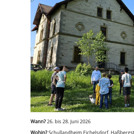
Wann?
26. bis 28. Juni 2026
Wohin?
Schullandheim Eichelsdorf, Haßbergst