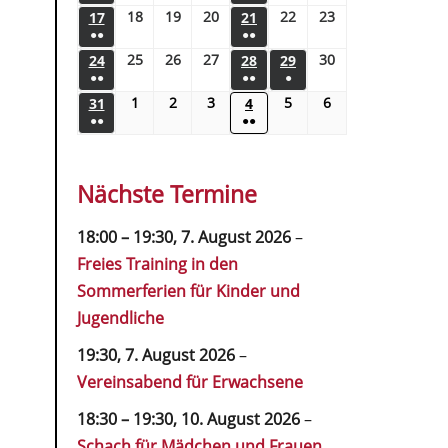
18
19
20
22
23
17
21
●●
●●
25
26
27
30
24
28
29
●●
●●
●
1
2
3
5
6
31
4
●●
●●
Nächste Termine
18:00
–
19:30
,
7. August 2026
–
Freies Training in den
Sommerferien für Kinder und
Jugendliche
19:30,
7. August 2026
–
Vereinsabend für Erwachsene
18:30
–
19:30
,
10. August 2026
–
Schach für Mädchen und Frauen