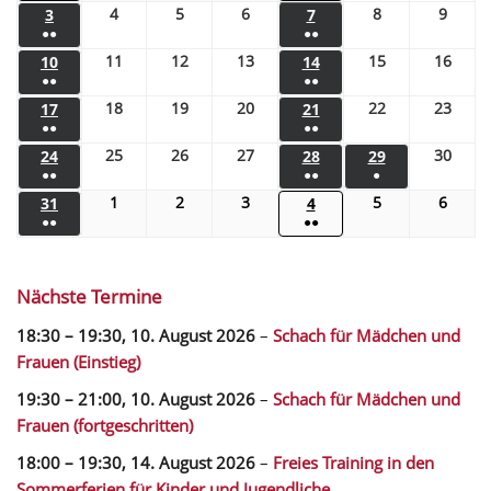
4
5
6
8
9
3
7
●●
●●
11
12
13
15
16
10
14
●●
●●
18
19
20
22
23
17
21
●●
●●
25
26
27
30
24
28
29
●●
●●
●
1
2
3
5
6
31
4
●●
●●
Nächste Termine
18:30
–
19:30
,
10. August 2026
–
Schach für Mädchen und
Frauen (Einstieg)
19:30
–
21:00
,
10. August 2026
–
Schach für Mädchen und
Frauen (fortgeschritten)
18:00
–
19:30
,
14. August 2026
–
Freies Training in den
Sommerferien für Kinder und Jugendliche