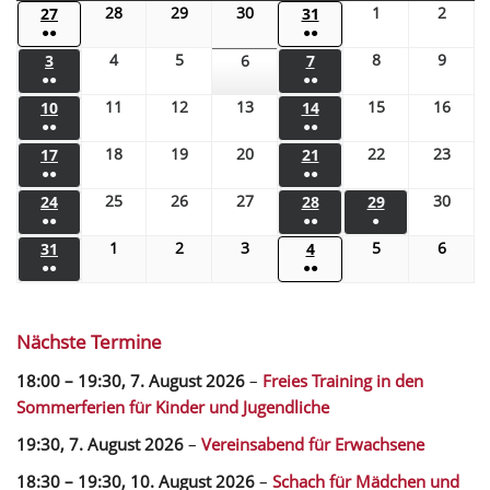
28
29
30
1
2
27
31
●●
●●
4
5
8
9
3
6
7
●●
●●
11
12
13
15
16
10
14
●●
●●
18
19
20
22
23
17
21
●●
●●
25
26
27
30
24
28
29
●●
●●
●
1
2
3
5
6
31
4
●●
●●
Nächste Termine
18:00
–
19:30
,
7. August 2026
–
Freies Training in den
Sommerferien für Kinder und Jugendliche
19:30,
7. August 2026
–
Vereinsabend für Erwachsene
18:30
–
19:30
,
10. August 2026
–
Schach für Mädchen und