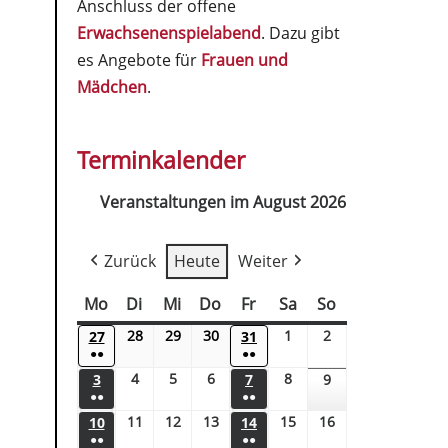
Anschluss der offene
Erwachsenenspielabend
. Dazu gibt
es Angebote für
Frauen und
Mädchen
.
Terminkalender
Veranstaltungen im August 2026
Zurück
Heute
Weiter
Mo
Di
Mi
Do
Fr
Sa
So
28
29
30
1
2
27
31
●●
●●
4
5
6
8
3
7
9
●●
●●
11
12
13
15
16
10
14
●●
●●