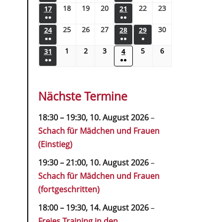
18
19
20
22
23
17
21
●●
●●
25
26
27
30
24
28
29
●●
●●
●
1
2
3
5
6
31
4
●●
●●
Nächste Termine
18:30
–
19:30
,
10. August 2026
–
Schach für Mädchen und Frauen
(Einstieg)
19:30
–
21:00
,
10. August 2026
–
Schach für Mädchen und Frauen
(fortgeschritten)
18:00
–
19:30
,
14. August 2026
–
Freies Training in den