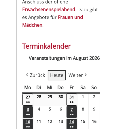
Anschluss der offene
Erwachsenenspielabend
. Dazu gibt
es Angebote für
Frauen und
Mädchen
.
Terminkalender
Veranstaltungen im August 2026
Zurück
Heute
Weiter
Mo
Di
Mi
Do
Fr
Sa
So
28
29
30
1
2
27
31
●●
●●
4
5
6
8
9
3
7
●●
●●
11
12
13
15
16
10
14
●●
●●