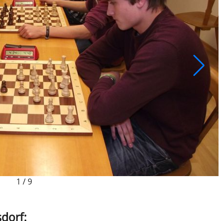
1
/
9
dorf: