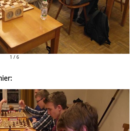
1
/
6
ier: