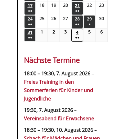
18
19
20
22
23
17
21
●●
●●
25
26
27
30
24
28
29
●●
●●
●
1
2
3
5
6
31
4
●●
●●
Nächste Termine
18:00
–
19:30
,
7. August 2026
–
Freies Training in den
Sommerferien für Kinder und
Jugendliche
19:30,
7. August 2026
–
Vereinsabend für Erwachsene
18:30
–
19:30
,
10. August 2026
–
Schach für Mädchen und Frauen