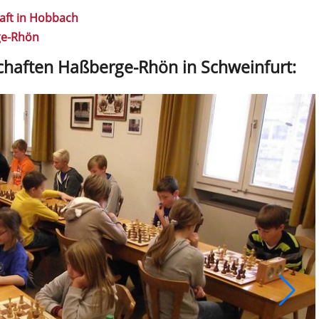
aft in Hobbach
ge-Rhön
chaften Haßberge-Rhön in Schweinfurt: