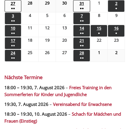
28
29
30
1
27
31
2
●●
●●
●
4
5
6
8
9
3
7
●●
●●
11
12
13
10
14
15
16
●●
●●
●
●
18
19
20
22
23
17
21
●●
●●
25
26
27
1
2
24
28
●●
●●
Nächste Termine
18:00
–
19:30
,
7. August 2026
–
Freies Training in den
Sommerferien für Kinder und Jugendliche
19:30,
7. August 2026
–
Vereinsabend für Erwachsene
18:30
–
19:30
,
10. August 2026
–
Schach für Mädchen und
Frauen (Einstieg)