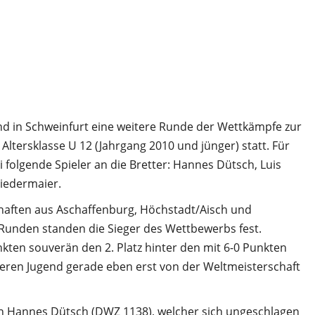
d in Schweinfurt eine weitere Runde der Wettkämpfe zur
ltersklasse U 12 (Jahrgang 2010 und jünger) statt. Für
 folgende Spieler an die Bretter: Hannes Dütsch, Luis
Niedermaier.
haften aus Aschaffenburg, Höchstadt/Aisch und
Runden standen die Sieger des Wettbewerbs fest.
kten souverän den 2. Platz hinter den mit 6-0 Punkten
eren Jugend gerade eben erst von der Weltmeisterschaft
n Hannes Dütsch (DWZ 1138), welcher sich ungeschlagen