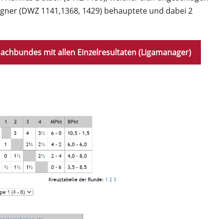
Gegner (DWZ 1141,1368, 1429) behauptete und dabei 2
achbundes mit allen Einzelresultaten (Ligamanager)