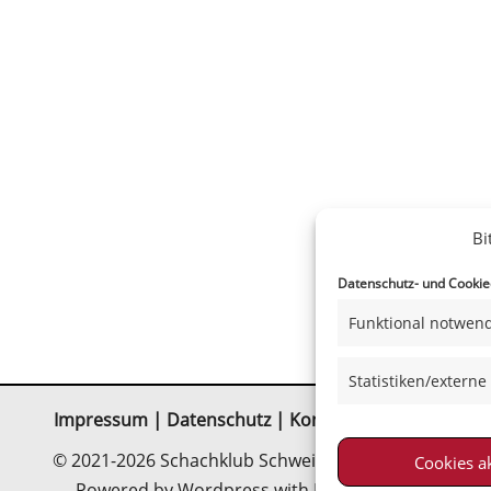
Bi
Datenschutz- und Cookiee
Funktional notwend
Statistiken/externe
Impressum
|
Datenschutz
|
Kontakt
|
Satzung
© 2021-2026 Schachklub Schweinfurt 2000 e. V.
Cookies a
Powered by Wordpress with Neve-Theme