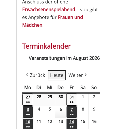
Anschluss der offene
Erwachsenenspielabend
. Dazu gibt
es Angebote für
Frauen und
Mädchen
.
Terminkalender
Veranstaltungen im August 2026
Zurück
Heute
Weiter
Mo
Di
Mi
Do
Fr
Sa
So
28
29
30
1
2
27
31
●●
●●
4
5
8
9
3
6
7
●●
●●
11
12
13
15
16
10
14
●●
●●