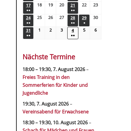
18
19
20
22
23
17
21
●●
●●
25
26
27
30
24
28
29
●●
●●
●
1
2
3
5
6
31
4
●●
●●
Nächste Termine
18:00
–
19:30
,
7. August 2026
–
Freies Training in den
Sommerferien für Kinder und
Jugendliche
19:30,
7. August 2026
–
Vereinsabend für Erwachsene
18:30
–
19:30
,
10. August 2026
–
Schach für Mädchen und Frauen