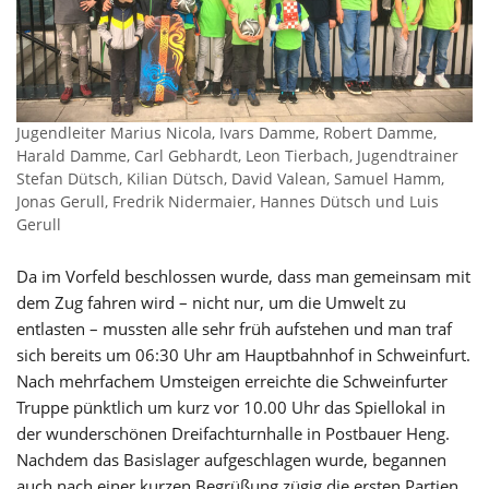
Jugendleiter Marius Nicola, Ivars Damme, Robert Damme,
Harald Damme, Carl Gebhardt, Leon Tierbach, Jugendtrainer
Stefan Dütsch, Kilian Dütsch, David Valean, Samuel Hamm,
Jonas Gerull, Fredrik Nidermaier, Hannes Dütsch und Luis
Gerull
Da im Vorfeld beschlossen wurde, dass man gemeinsam mit
dem Zug fahren wird – nicht nur, um die Umwelt zu
entlasten – mussten alle sehr früh aufstehen und man traf
sich bereits um 06:30 Uhr am Hauptbahnhof in Schweinfurt.
Nach mehrfachem Umsteigen erreichte die Schweinfurter
Truppe pünktlich um kurz vor 10.00 Uhr das Spiellokal in
der wunderschönen Dreifachturnhalle in Postbauer Heng.
Nachdem das Basislager aufgeschlagen wurde, begannen
auch nach einer kurzen Begrüßung zügig die ersten Partien.