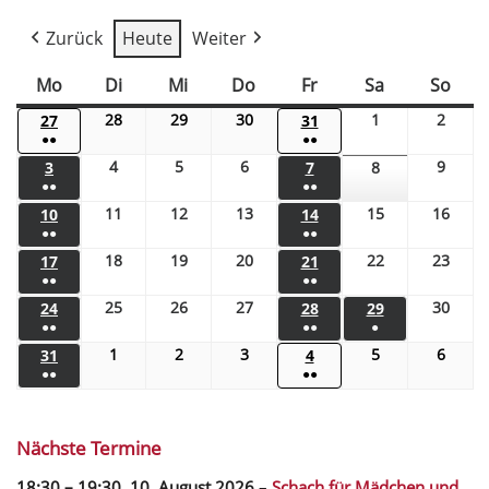
Zurück
Heute
Weiter
Mo
Di
Mi
Do
Fr
Sa
So
28
29
30
1
2
27
31
●●
●●
4
5
6
9
3
7
8
●●
●●
11
12
13
15
16
10
14
●●
●●
18
19
20
22
23
17
21
●●
●●
25
26
27
30
24
28
29
●●
●●
●
1
2
3
5
6
31
4
●●
●●
Nächste Termine
18:30
–
19:30
,
10. August 2026
–
Schach für Mädchen und