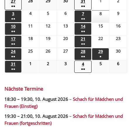
28
29
30
1
2
27
31
●●
●●
4
5
6
9
3
7
8
●●
●●
11
12
13
15
16
10
14
●●
●●
18
19
20
22
23
17
21
●●
●●
25
26
27
30
24
28
29
●●
●●
●
1
2
3
5
6
31
4
●●
●●
Nächste Termine
18:30
–
19:30
,
10. August 2026
–
Schach für Mädchen und
Frauen (Einstieg)
19:30
–
21:00
,
10. August 2026
–
Schach für Mädchen und
Frauen (fortgeschritten)