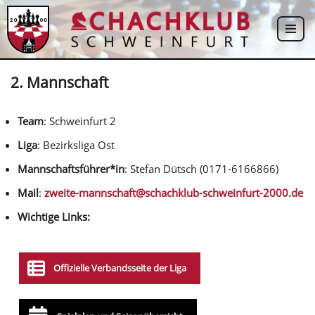
Zum
Inhalt
springen
2. Mannschaft
Team
: Schweinfurt 2
Liga
: Bezirksliga Ost
Mannschaftsführer*in
: Stefan Dütsch (0171-6166866)
Mail
:
zweite-mannschaft@schachklub-schweinfurt-2000.de
Wichtige Links:
Offizielle Verbandsseite der Liga