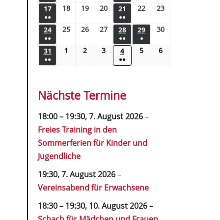
18
19
20
22
23
17
21
●●
●●
25
26
27
30
24
28
29
●●
●●
●
1
2
3
5
6
31
4
●●
●●
Nächste Termine
18:00
–
19:30
,
7. August 2026
–
Freies Training in den
Sommerferien für Kinder und
Jugendliche
19:30,
7. August 2026
–
Vereinsabend für Erwachsene
18:30
–
19:30
,
10. August 2026
–
Schach für Mädchen und Frauen