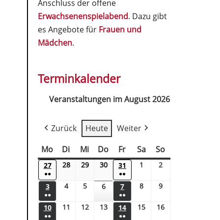
Anschluss der offene
Erwachsenenspielabend
. Dazu gibt
es Angebote für
Frauen und
Mädchen
.
Terminkalender
Veranstaltungen im August 2026
Zurück
Heute
Weiter
Mo
Di
Mi
Do
Fr
Sa
So
28
29
30
1
2
27
31
●●
●●
4
5
8
9
3
6
7
●●
●●
11
12
13
15
16
10
14
●●
●●