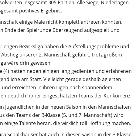
bsolvierten insgesamt 305 Partien. Alle Siege, Niederlagen
nsgesamt positives Ergebnis.
annschaft einige Male nicht komplett antreten konnten.
n Ende der Spielrunde überzeugend aufgespielt und
ehr engen Bezirksliga haben die Aufstellungsprobleme und
 Abstieg unserer 2. Mannschaft geführt, trotz großem
Liga wäre drin gewesen.
se (4) hatten neben einigen lang gedienten und erfahrenen
gendliche am Start. Vielleicht gerade deshalb agierten
h und erreichten in ihren Ligen nach spannendem
reren deutlich höher eingeschätzten Teams der Konkurrenz.
rken Jugendlichen in der neuen Saison in den Mannschaften
s den Teams der B-Klasse (5. und 7. Mannschaft) wird
fen einige Talente heran, die wirklich toll Hoffnung machen.
a Schalkhäuser hat auch in dieser Saison in der B-Klasse