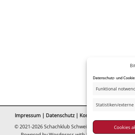
Bi
Datenschutz- und Cookiee
Funktional notwend
Statistiken/externe
Impressum
|
Datenschutz
|
Kontakt
|
Satzung
© 2021-2026 Schachklub Schweinfurt 2000 e. V.
Cookies a
Powered by Wordpress with Neve-Theme