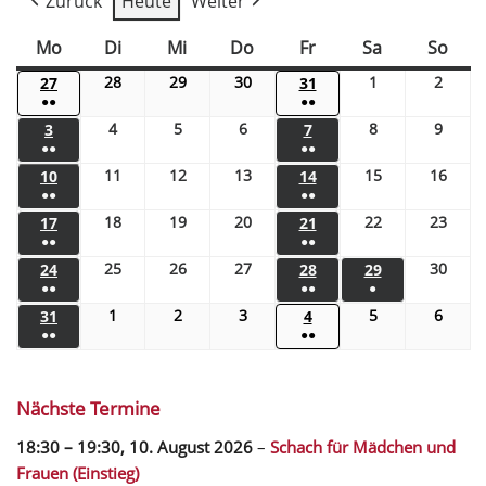
Zurück
Heute
Weiter
Mo
Di
Mi
Do
Fr
Sa
So
28
29
30
1
2
27
31
●●
●●
4
5
6
8
9
3
7
●●
●●
11
12
13
15
16
10
14
●●
●●
18
19
20
22
23
17
21
●●
●●
25
26
27
30
24
28
29
●●
●●
●
1
2
3
5
6
31
4
●●
●●
Nächste Termine
18:30
–
19:30
,
10. August 2026
–
Schach für Mädchen und
Frauen (Einstieg)