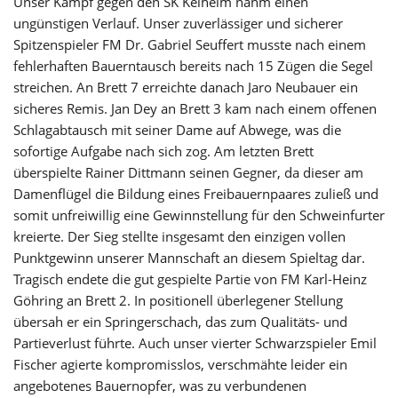
Unser Kampf gegen den SK Kelheim nahm einen
ungünstigen Verlauf. Unser zuverlässiger und sicherer
Spitzenspieler FM Dr. Gabriel Seuffert musste nach einem
fehlerhaften Bauerntausch bereits nach 15 Zügen die Segel
streichen. An Brett 7 erreichte danach Jaro Neubauer ein
sicheres Remis. Jan Dey an Brett 3 kam nach einem offenen
Schlagabtausch mit seiner Dame auf Abwege, was die
sofortige Aufgabe nach sich zog. Am letzten Brett
überspielte Rainer Dittmann seinen Gegner, da dieser am
Damenflügel die Bildung eines Freibauernpaares zuließ und
somit unfreiwillig eine Gewinnstellung für den Schweinfurter
kreierte. Der Sieg stellte insgesamt den einzigen vollen
Punktgewinn unserer Mannschaft an diesem Spieltag dar.
Tragisch endete die gut gespielte Partie von FM Karl-Heinz
Göhring an Brett 2. In positionell überlegener Stellung
übersah er ein Springerschach, das zum Qualitäts- und
Partieverlust führte. Auch unser vierter Schwarzspieler Emil
Fischer agierte kompromisslos, verschmähte leider ein
angebotenes Bauernopfer, was zu verbundenen