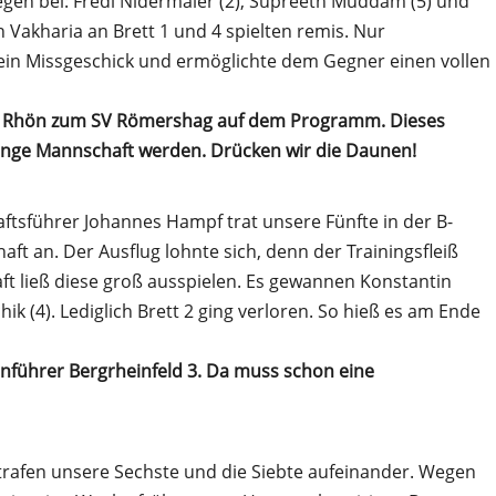
iegen bei: Fredi Nidermaier (2), Supreeth Muddam (5) und
h Vakharia an Brett 1 und 4 spielten remis. Nur
 ein Missgeschick und ermöglichte dem Gegner einen vollen
ie Rhön zum SV Römershag auf dem Programm. Dieses
junge Mannschaft werden. Drücken wir die Daunen!
ftsführer Johannes Hampf trat unsere Fünfte in der B-
ft an. Der Ausflug lohnte sich, denn der Trainingsfleiß
t ließ diese groß ausspielen. Es gewannen Konstantin
ik (4). Lediglich Brett 2 ging verloren. So hieß es am Ende
nführer Bergrheinfeld 3. Da muss schon eine
 trafen unsere Sechste und die Siebte aufeinander. Wegen