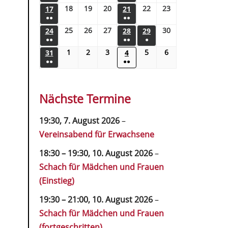
18
19
20
22
23
17
21
●●
●●
25
26
27
30
24
28
29
●●
●●
●
1
2
3
5
6
31
4
●●
●●
Nächste Termine
19:30,
7. August 2026
–
Vereinsabend für Erwachsene
18:30
–
19:30
,
10. August 2026
–
Schach für Mädchen und Frauen
(Einstieg)
19:30
–
21:00
,
10. August 2026
–
Schach für Mädchen und Frauen
(fortgeschritten)