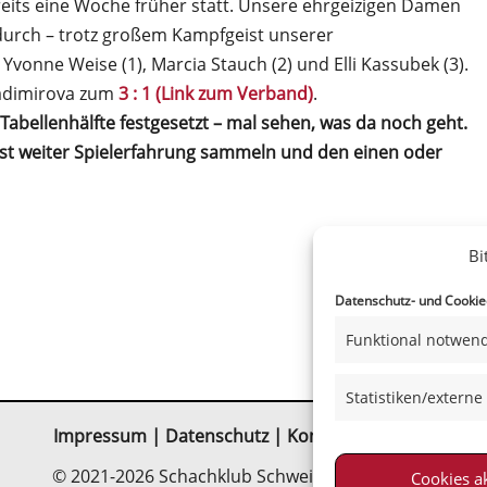
eits eine Woche früher statt. Unsere ehrgeizigen Damen
durch – trotz großem Kampfgeist unserer
vonne Weise (1), Marcia Stauch (2) und Elli Kassubek (3).
Vladimirova zum
3 : 1 (Link zum Verband)
.
Tabellenhälfte festgesetzt – mal sehen, was da noch geht.
ast weiter Spielerfahrung sammeln und den einen oder
Bi
Datenschutz- und Cookiee
Funktional notwend
Statistiken/externe
Impressum
|
Datenschutz
|
Kontakt
|
Satzung
© 2021-2026 Schachklub Schweinfurt 2000 e. V.
Cookies a