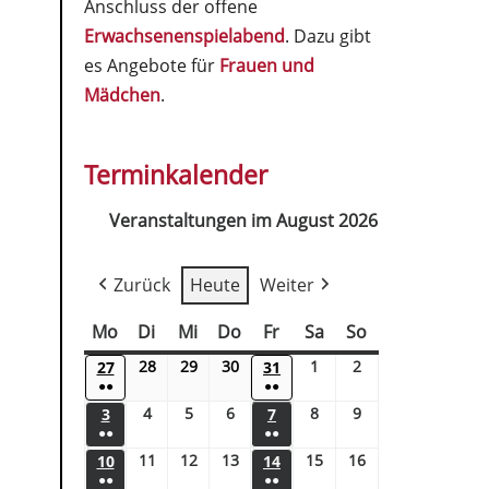
Anschluss der offene
Erwachsenenspielabend
. Dazu gibt
es Angebote für
Frauen und
Mädchen
.
Terminkalender
Veranstaltungen im August 2026
Zurück
Heute
Weiter
Mo
Di
Mi
Do
Fr
Sa
So
28
29
30
1
2
27
31
●●
●●
4
5
6
8
9
3
7
●●
●●
11
12
13
15
16
10
14
●●
●●