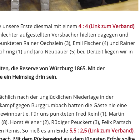
e unsere Erste diesmal mit einem
4 : 4 (Link zum Verband)
hlechter aufgestellten Versbacher hielten dagegen und
punkteten Rainer Oechslein (3), Emil Fischer (4) und Rainer
hring (1) und Jaro Neubauer (5) bei. Derzeit liegen wir in
ten, die Reserve von Würzburg 1865. Mit der
 ein Heimsieg drin sein.
tsächlich nach der unglücklichen Niederlage in der
kampf gegen Burggrumbach hatten die Gäste nie eine
ewinnpartie. Für uns punkteten Fred Reinl (1), Martin
). Horst Wiener (2), Rüdiger Peuckert (3), Felix Partsch
lten Remis. So hieß es am Ende
5,5 : 2,5 (Link zum Verband)
.
bach. Mit dem Rückenwind aus dem jüngsten Erfolg sollte