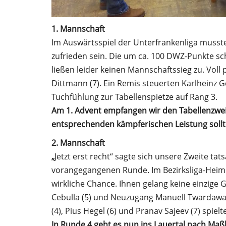
1. Mannschaft
Im Auswärtsspiel der Unterfrankenliga musst
zufrieden sein. Die um ca. 100 DWZ-Punkte sc
ließen leider keinen Mannschaftssieg zu. Voll 
Dittmann (7). Ein Remis steuerten Karlheinz Gö
Tuchfühlung zur Tabellenspietze auf Rang 3.
Am 1. Advent empfangen wir den Tabellenzwei
entsprechenden kämpferischen Leistung sollte
2. Mannschaft
„
Jetzt erst recht“ sagte sich unsere Zweite ta
vorangegangenen Runde. Im Bezirksliga-Heim
wirkliche Chance. Ihnen gelang keine einzige G
Cebulla (5) und Neuzugang Manuell Twardawa (8
(4), Pius Hegel (6) und Pranav Sajeev (7) spie
In Runde 4 geht es nun ins Lauertal nach Maß