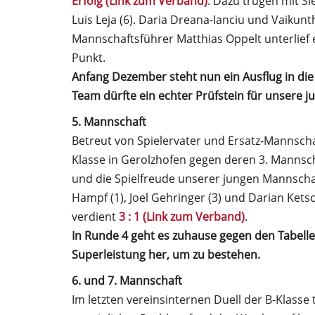
Erfolg (Link zum Verband)
. Dazu trugen mit S
Luis Leja (6). Daria Dreana-Ianciu und Vaikunt
Mannschaftsführer Matthias Oppelt unterlief
Punkt.
Anfang Dezember steht nun ein Ausflug in d
Team dürfte ein echter Prüfstein für unsere 
5. Mannschaft
Betreut von Spielervater und Ersatz-Mannscha
Klasse in Gerolzhofen gegen deren 3. Mannscha
und die Spielfreude unserer jungen Mannschaf
Hampf (1), Joel Gehringer (3) und Darian Ketsch
verdient
3 : 1 (Link zum Verband)
.
In Runde 4 geht es zuhause gegen den Tabelle
Superleistung her, um zu bestehen.
6. und 7. Mannschaft
Im letzten vereinsinternen Duell der B-Klasse