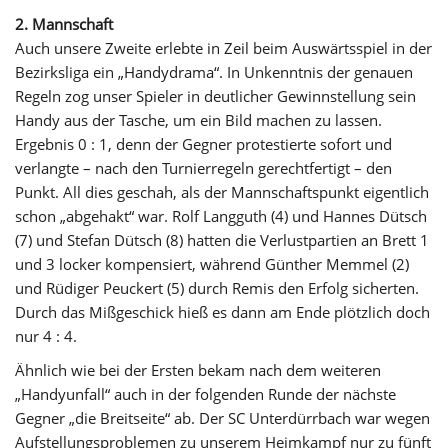
2. Mannschaft
Auch unsere Zweite erlebte in Zeil beim Auswärtsspiel in der
Bezirksliga ein „Handydrama“. In Unkenntnis der genauen
Regeln zog unser Spieler in deutlicher Gewinnstellung sein
Handy aus der Tasche, um ein Bild machen zu lassen.
Ergebnis 0 : 1, denn der Gegner protestierte sofort und
verlangte – nach den Turnierregeln gerechtfertigt – den
Punkt. All dies geschah, als der Mannschaftspunkt eigentlich
schon „abgehakt“ war. Rolf Langguth (4) und Hannes Dütsch
(7) und Stefan Dütsch (8) hatten die Verlustpartien an Brett 1
und 3 locker kompensiert, während Günther Memmel (2)
und Rüdiger Peuckert (5) durch Remis den Erfolg sicherten.
Durch das Mißgeschick hieß es dann am Ende plötzlich doch
nur 4 : 4.
Ähnlich wie bei der Ersten bekam nach dem weiteren
„Handyunfall“ auch in der folgenden Runde der nächste
Gegner „die Breitseite“ ab. Der SC Unterdürrbach war wegen
Aufstellungsproblemen zu unserem Heimkampf nur zu fünft