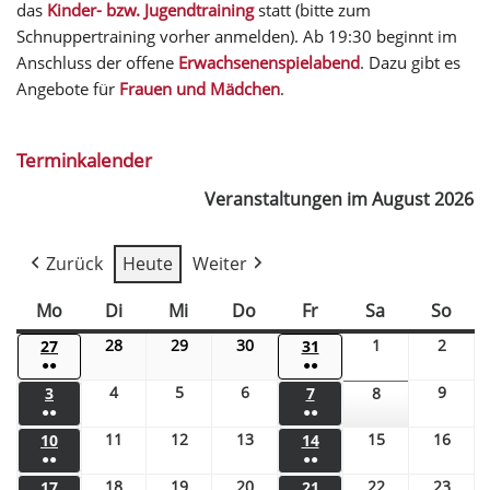
das
Kinder- bzw. Jugendtraining
statt (bitte zum
Schnuppertraining vorher anmelden). Ab 19:30 beginnt im
Anschluss der offene
Erwachsenenspielabend
. Dazu gibt es
Angebote für
Frauen und Mädchen
.
Terminkalender
Veranstaltungen im August 2026
Zurück
Heute
Weiter
Mo
Di
Mi
Do
Fr
Sa
So
28
29
30
1
2
27
31
●●
●●
4
5
6
9
3
7
8
●●
●●
11
12
13
15
16
10
14
●●
●●
18
19
20
22
23
17
21