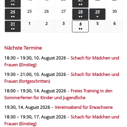
●●
●●
25
26
27
30
24
28
29
●●
●●
●
1
2
3
5
6
31
4
●●
●●
Nächste Termine
18:30
–
19:30
,
10. August 2026
–
Schach für Mädchen und
Frauen (Einstieg)
19:30
–
21:00
,
10. August 2026
–
Schach für Mädchen und
Frauen (fortgeschritten)
18:00
–
19:30
,
14. August 2026
–
Freies Training in den
Sommerferien für Kinder und Jugendliche
19:30,
14. August 2026
–
Vereinsabend für Erwachsene
18:30
–
19:30
,
17. August 2026
–
Schach für Mädchen und
Frauen (Einstieg)