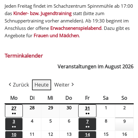
Jeden Freitag findet im Schachzentrum Spinnmühle ab 17:00
das
Kinder- bzw. Jugendtraining
statt (bitte zum
Schnuppertraining vorher anmelden). Ab 19:30 beginnt im
Anschluss der offene
Erwachsenenspielabend
. Dazu gibt es
Angebote für
Frauen und Mädchen
.
Terminkalender
Veranstaltungen im August 2026
Zurück
Heute
Weiter
Mo
Di
Mi
Do
Fr
Sa
So
28
29
30
1
2
27
31
●●
●●
4
5
6
8
3
7
9
●●
●●
11
12
13
15
16
10
14