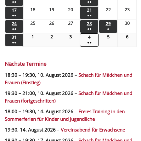
●●
●●
18
19
20
22
23
17
21
●●
●●
25
26
27
30
24
28
29
●●
●●
●
1
2
3
5
6
31
4
●●
●●
Nächste Termine
18:30
–
19:30
,
10. August 2026
–
Schach für Mädchen und
Frauen (Einstieg)
19:30
–
21:00
,
10. August 2026
–
Schach für Mädchen und
Frauen (fortgeschritten)
18:00
–
19:30
,
14. August 2026
–
Freies Training in den
Sommerferien für Kinder und Jugendliche
19:30,
14. August 2026
–
Vereinsabend für Erwachsene
18:30
–
19:30
,
17. August 2026
–
Schach für Mädchen und