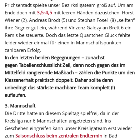
Prichsentadt spielte unser Bezirksligateam groß auf. Um am
Ende doch mit
3,5-4,5
mit leeren Händen dazustehen. Horst
Wiener (2), Andreas Brodt (5) und Stephan Fösel (8) „seiften“
ihre Gegner gut ein, während Vinzenz Galozy an Brett 6 ein
Remis beisteuerte. Doch das letzte Quäntchen Glück fehlte
leider wieder einmal für einen in Mannschaftspunkten
zählbaren Erfolg.
In den letzten beiden Begegnungen – zunächst
gegen Tabellenschlusslicht Zeil, dann noch gegen das im
Mittelfeld rangierende Maßbach – zählen die Punkte um den
Klassenerhalt praktisch doppelt. Daher sollte dann
unbedingt das stärkste machbare Team komplett (!)
auflaufen.
3. Mannschaft
Die Dritte hatte an diesem Spieltag spielfrei, da in der
Kreisliga nur 6 Mannschaften angetreten sind. Ins
Geschehen eingreifen kann unser Kreisligateam erst wieder
zum
Saisonschluss beim zentralen Endtermin
in Bad