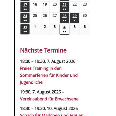
18
19
20
22
23
17
21
●●
●●
25
26
27
30
24
28
29
●●
●●
●
1
2
3
5
6
31
4
●●
●●
Nächste Termine
18:00
–
19:30
,
7. August 2026
–
Freies Training in den
Sommerferien für Kinder und
Jugendliche
19:30,
7. August 2026
–
Vereinsabend für Erwachsene
18:30
–
19:30
,
10. August 2026
–
Schach für Mädchen und Frauen