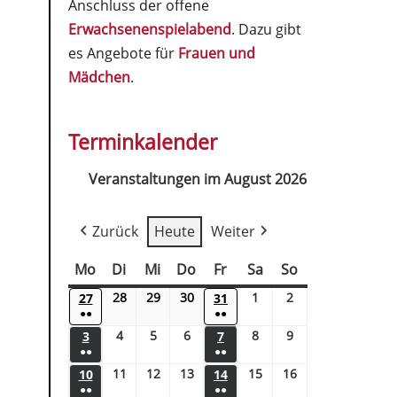
Anschluss der offene
Erwachsenenspielabend
. Dazu gibt
es Angebote für
Frauen und
Mädchen
.
Terminkalender
Veranstaltungen im August 2026
Zurück
Heute
Weiter
Mo
Di
Mi
Do
Fr
Sa
So
28
29
30
1
2
27
31
●●
●●
4
5
6
8
9
3
7
●●
●●
11
12
13
15
16
10
14
●●
●●